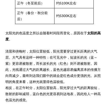
正午（冬至前后）
约5100K左右
正午（春分・秋分前
约5300K左右
后）
太阳光的色温度之所以会随着时间段而变化，原因在于
太阳的高
度
。
清晨和傍晚时，太阳位置较低，阳光需要穿过更长距离的大气
层。大气具有这样一种特性：在可见光中，短波长的光（蓝～
紫）更容易被散射，而长波长的光（红色）则不易被散射。因
此，光线通过大气的距离越长，蓝色光越容易偏离原本的传播方
向而减少，最终到达我们眼中的就会是红色成分更强的光。从照
明的角度来看，这种光就显得色温较低。
相反，在正午时分，太阳位置较高，阳光穿过大气的距离较短，
散射的影响减弱，蓝白色的光更容易到达地表，因此给人一种高
色温光的感觉。