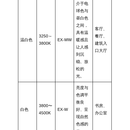
介于电
球色与
昼白色
之间，
客厅、
具有温
3250～
餐厅、
温白色
EX-WW
暖感且
3800K
建筑入
让人感
口大厅
到沉
稳、放
松的
光。
亮度与
色调平
衡良
3800〜
书房、
白色
EX-W
好、呈
4500K
办公室
现自然
色感的