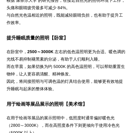
根据 康奈尔大学 的研究报告，在接近自然光的照明环境下工作，
头痛和眼睛疲劳最多可减少 84%。
与自然光色温相近的照明，既能减轻眼睛负担，也有助于提升工
作效率。
提升睡眠质量的照明【卧室】
在卧室中，
2500～3000K
左右的低色温照明更为合适。暖色调的
光线不易抑制褪黑素的分泌，有助于人们顺利入睡。
而在早晨，如果切换为约 5000K 的高色温照明，可以帮助重置生
物钟，让人更容易清醒、精神焕发。
因此，将间接照明与可调色温的灯具结合使用，能够更有效地提
升睡眠与起床的整体体验。
用于绘画等展品展示的照明【美术馆】
在用于绘画等展品的展示照明中，低照度时通常偏好暖色光
（2800～3000K），而在高照度条件下则更倾向于使用冷色光
（5000K 以上）。