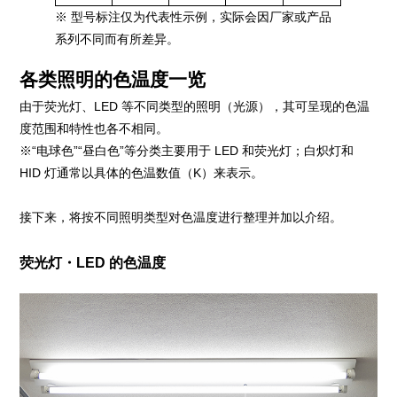
※ 型号标注仅为代表性示例，实际会因厂家或产品
系列不同而有所差异。
各类照明的色温度一览
由于荧光灯、LED 等不同类型的照明（光源），其可呈现的色温
度范围和特性也各不相同。
※“电球色”“昼白色”等分类主要用于 LED 和荧光灯；白炽灯和
HID 灯通常以具体的色温数值（K）来表示。
接下来，将按不同照明类型对色温度进行整理并加以介绍。
荧光灯・LED 的色温度