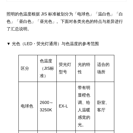
照明的色温度根据 JIS 标准被划分为「电球色」「温白色」「白
色」「昼白色」「昼光色」。下面对各类光色的特点与差异进行
了汇总说明。
▼ 光色（LED・荧光灯通用）与色温度的参考范围
色温度
荧光灯
光的特
适合的
区分
（JIS标
型号
性
场所
准）
带有明
显橙色
2600～
调、给
卧室、
电球色
EX-L
3250K
人温暖
客厅
感觉的
光。