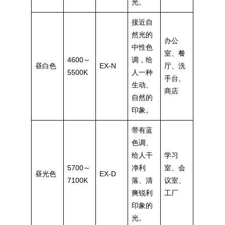
光。
接近自
然光的
办公
中性色
室、餐
4600～
调，给
昼白色
EX-N
厅、洗
5500K
人一种
手台、
生动、
商店
自然的
印象。
带有蓝
色调、
给人干
学习
5700～
净利
室、会
昼光色
EX-D
7100K
落、清
议室、
爽锐利
工厂
印象的
光。