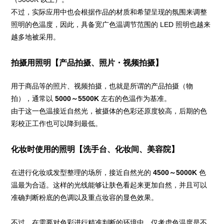
不过，实际应用中也会根据作品的材质和希望呈现的氛围来调整
照明的色温度，因此，具备宽广色温调节范围的 LED 照明也越来
越多地被采用。
拍摄用照明【产品拍摄、照片・视频拍摄】
用于商品等的照片、视频拍摄，也就是所谓的产品拍摄（物
拍），通常以
5000～5500K
左右的色温作为基准。
由于这一色温接近自然光，被摄体的色彩还原度较高，后期的色
彩校正工作也可以降到最低。
化妆时使用的照明【洗手台、化妆间、美容院】
在进行化妆或发型整理的场所，接近自然光的
4500～5000K
色
温最为合适。这样的光线能够让肤色看起来更加自然，并且可以
准确判断粉底的色调以及重点妆容的显色效果。
不过，在需要对色彩进行精准判断的环境中，仅考虑色温度是不