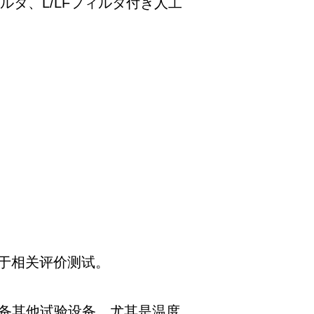
ルタ、L/LFフィルタ付き人工
于相关评价测试。
配备其他试验设备。尤其是温度