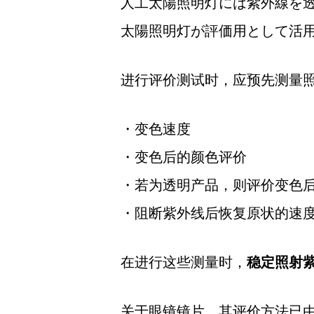
人工太陽照明灯には紫外線を透
太陽照明灯が評価用として活
进行评价测试时，应预先测量
・变色速度
・变色后的颜色评价
・若为透明产品，则评价变色
・阻断紫外线后恢复原状的速
在进行这些测量时，
稳定照射
关于眼镜镜片，其评价方法已由