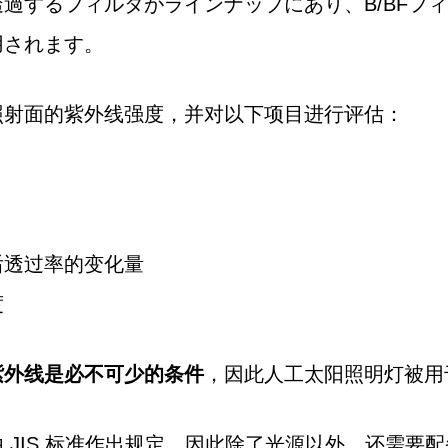
過するフィルタがラインナップにあり、B/BFフィ
用されます。
照射面的紫外线强度，并对以下项目进行评估：
后透过率的变化量
度
紫外线是必不可少的条件
，因此人工太阳照明灯被用
 JIS 标准作出规定，因此除了光源以外，还需要