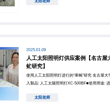
太阳老师
值随时间而变化，因此定期将其送回制造商进行
是标准灯泡，测量器校准后将以相同方式提供给
存在着标准，测量器是根据确定的标准制造的
2025.01.09
人工太阳照明灯供应案例【名古屋大
虻研究】
使用人工太阳照明灯进行的“果蝇”研究 名古屋大学 理学研究科 石川由希教授 ■導
入製品: 人工太陽照明灯XC-500BF■使用用途:
名古屋市千種区不老町■网站: https://www.bio.nagoya-u.ac.
太阳老师
下： 石川先生自幼对动物和生物感兴趣，对生物的进化产生了浓厚的兴趣，因此
决定进入北