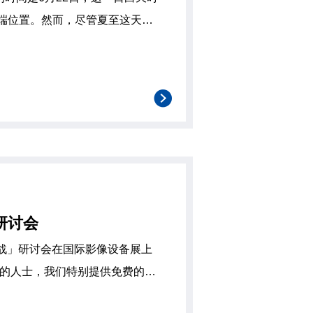
端位置。然而，尽管夏至这天白
月上旬，这背后的原因值得探讨。
但为什么最高气温的时期却比夏
至晚了一个多月呢？主要原因在于地球的热量积累效应。 1. 地表和水体的热量积
研讨会
与挑战」研讨会在国际影像设备展上
方联系方式进行咨询。 研讨