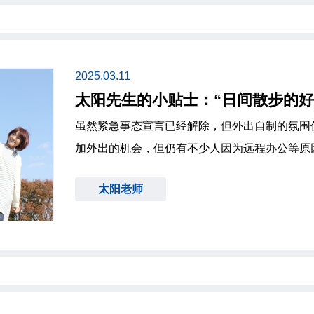
2025.03.11
太阳先生的小贴士：“日间散步的好
虽然紧急事态宣言已经解除，但外出自制的氛围
加外出的机会，但仍有不少人因为远程办公等原因整天呆在
专家，我想谈谈“接受日光照射”的益处和效果。 人体健康所需的要素之一是维生
太阳老师
素。在维生素中，通过暴露在阳光下产生在皮肤
D。 据研究，缺乏维生素D的人患癌的死亡率可能增加1.7倍。因此，维生素D是
一个重要的