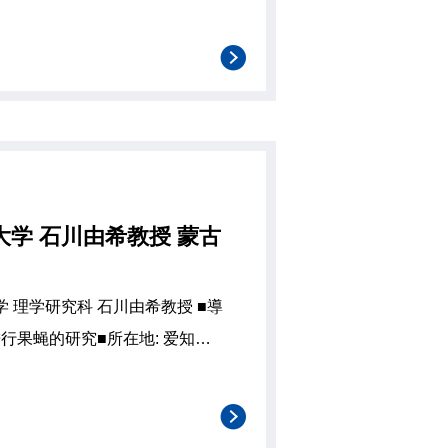
校准。而在此过程中，标准仍然
用户。换句话说，对于可见光，
学 石川由希教授 蒙古
 进行果蝇的研究■所在地: 爱知县
jp/ 石川先生的简历如