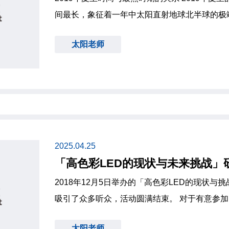
间最长，象征着一年中太阳直射地球北半球的极
昼最长，真正的高温时期却出现在7月下旬至8
太阳老师
很多人都知道，夏至是一年中白昼最长的一天，
2025.04.25
「高色彩LED的现状与未来挑战」
2018年12月5日举办的「高色彩LED的现状
吸引了众多听众，活动圆满结束。 对于有意参加的人士，我们特别提供免费的个
别研讨会服务，并可提供研讨会资料。详情请通过下
太阳老师