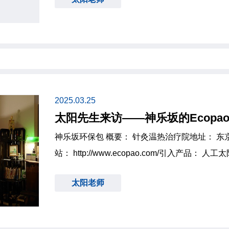
会内容 近年来，市场上出现了色彩还原性大幅改善的高色彩LED。然而，国内外
2025.03.25
太阳先生来访——神乐坂的Ecopa
神乐坂环保包 概要： 针灸温热治疗院地址： 东京都新宿区（神楽坂）网
站： http://www.ecopao.com/引入产品： 人工太阳照明
楽坂的Ecopao，与院长杉田高浩先生和杉田智先生交谈。 杉田高
太阳老师
针灸师、养生治疗家无极静功（拜师于薛永斌）
骨盆矫