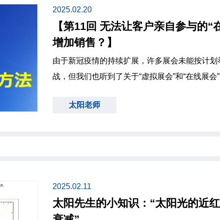
2025.02.20
【第11回 无法让客户亲自参与的“
增加销售？】
由于新冠疫情的持续扩展，许多展会未能按计划
战，但我们也听到了关于“虚拟展会”和“在线展
形式进行。 尽管我们公司尚未参与过此类展会，但从业界的反馈来看，相比传统
太阳老师
的线下展会，虚拟展会在准备、布置和销售支持
且参展费用通常也要低得多。 然而，尽管在线展会带来了诸多便利，它在某些方
面的效果却不如线下展
2025.02.11
太阳先生的小知识：“太阳光的近
衰减”