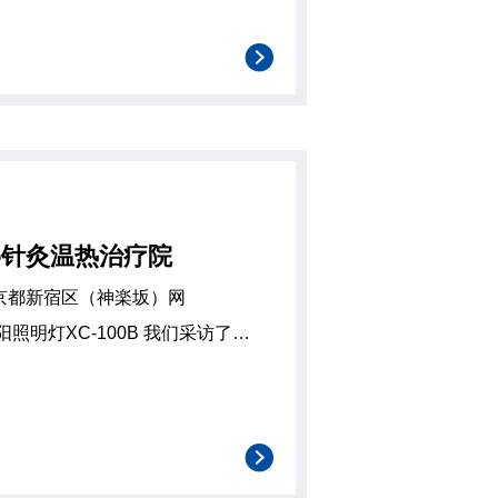
众多LED产品种类繁多，选择时难免让人感到困惑。 本次研讨会重点分享了
o针灸温热治疗院
灯XC-100B 我们采访了神
浩先生 院长、
指导员东洋针灸医学会会员日本