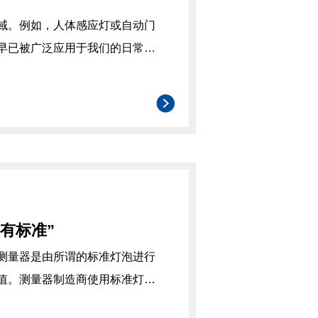
域。例如，人体感应灯或自动门
早已被广泛应用于我们的日常生
40纳米
在这个波长附近，太阳光的影响
有标准”
测量器是由所谓的标准灯泡进行
值。测量器制造商使用标准灯泡
我们这样的用户。由于测量器的